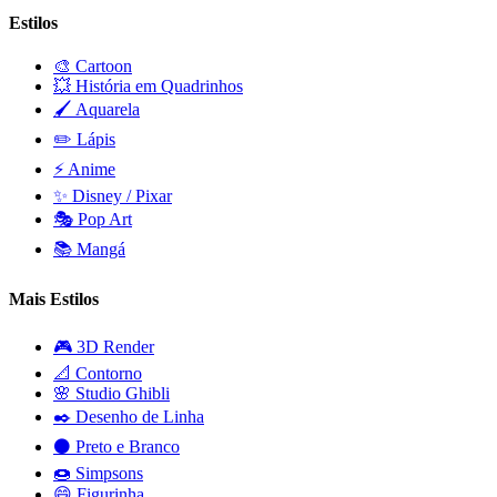
Estilos
🎨
Cartoon
💥
História em Quadrinhos
🖌️
Aquarela
✏️
Lápis
⚡
Anime
✨
Disney / Pixar
🎭
Pop Art
📚
Mangá
Mais Estilos
🎮
3D Render
📐
Contorno
🌸
Studio Ghibli
✒️
Desenho de Linha
⚫
Preto e Branco
🍩
Simpsons
😄
Figurinha