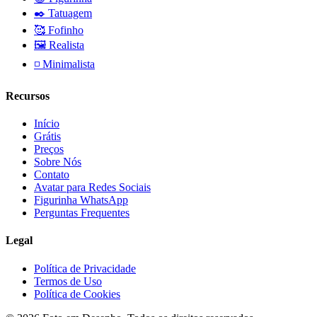
✒️
Tatuagem
🥰
Fofinho
🖼️
Realista
◽
Minimalista
Recursos
Início
Grátis
Preços
Sobre Nós
Contato
Avatar para Redes Sociais
Figurinha WhatsApp
Perguntas Frequentes
Legal
Política de Privacidade
Termos de Uso
Política de Cookies