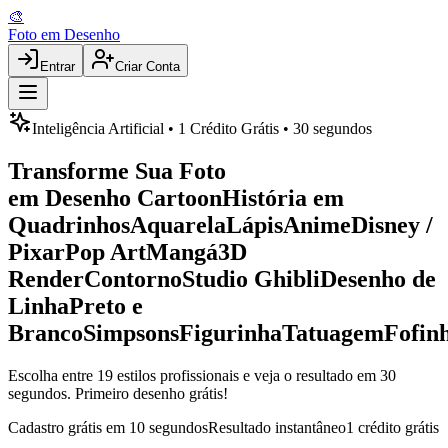
🎨
Foto em Desenho
Entrar
Criar Conta
Inteligência Artificial • 1 Crédito Grátis • 30 segundos
Transforme Sua Foto
em Desenho
Cartoon
História em
Quadrinhos
Aquarela
Lápis
Anime
Disney /
Pixar
Pop Art
Mangá
3D
Render
Contorno
Studio Ghibli
Desenho de
Linha
Preto e
Branco
Simpsons
Figurinha
Tatuagem
Fofin
Escolha entre 19 estilos profissionais e veja o resultado em 30
segundos. Primeiro desenho grátis!
Cadastro grátis em 10 segundos
Resultado instantâneo
1 crédito grátis